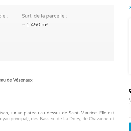
le :
Surf. de la parcelle :
~ 1'450 m²
eau de Vésenaux
V
aisan
, sur un plateau au-dessus de
Saint-Maurice
. Elle est
yau principal), des Bassex, de La Doey, de Chavanne et