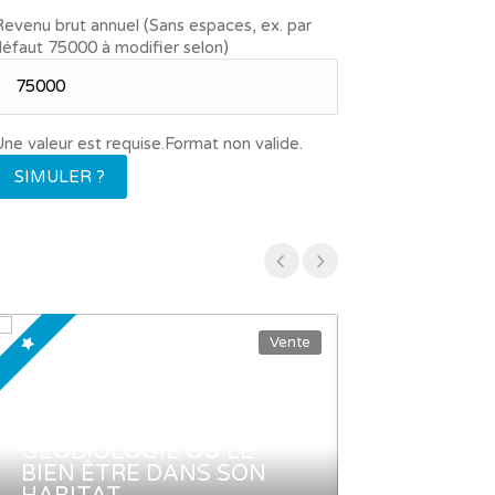
evenu brut annuel (Sans espaces, ex. par
éfaut 75000 à modifier selon)
ne valeur est requise.
Format non valide.
SIMULER ?
Vente
NOUVEAU SERVICE -
GÉOBIOLOGIE OU LE
BIEN ÊTRE DANS SON
À SAISIR au