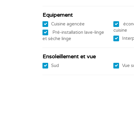
Disponibilité : De suite ou à convenir
Equipement
Cuisine agencée
écono
cuisine
Pré-installation lave-linge
Inter
et sèche linge
Ensoleillement et vue
Sud
Vue s