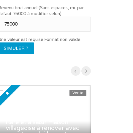
evenu brut annuel (Sans espaces, ex. par
éfaut 75000 à modifier selon)
ne valeur est requise.
Format non valide.
SIMULER ?
Vente
OFFRE EXC
Rare et à saisir maison
- DEMEURE
villageoise à rénover avec
ET DISCRÈ