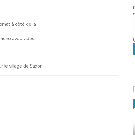
R
d
mat à côté de la
phone avec vidéo
U
ur le village de Saxon