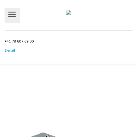
+41 78 607 69 00
E-mail
JMP-IMMO - Exception,
Confidentialité, Expérience... à
votre service