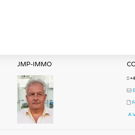
JMP-IMMO
C
+4
E
F
A 